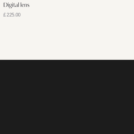
Digital lens
£
225.00