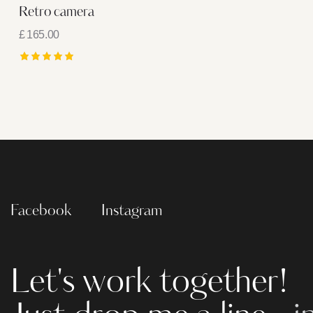
Retro camera
£
165.00
Rated
5.00
out of 5
Facebook
Instagram
Let's work together!