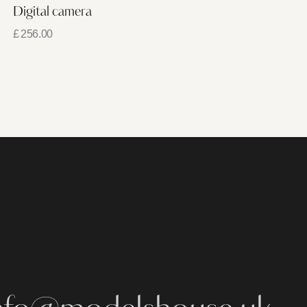
Digital camera
£
256.00