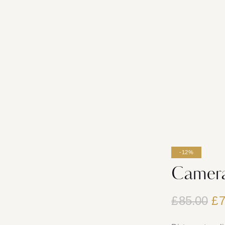
-12%
Camera
£
85.00
£
7