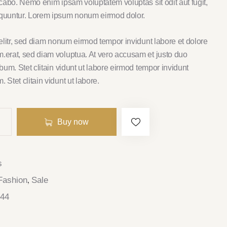
icabo. Nemo enim ipsam voluptatem voluptas sit odit aut fugit,
quuntur. Lorem ipsum nonum eirmod dolor.
 elitr, sed diam nonum eirmod tempor invidunt labore et dolore
erat, sed diam voluptua. At vero accusam et justo duo
bum. Stet clitain vidunt ut labore eirmod tempor invidunt
Stet clitain vidunt ut labore.
Buy now
s
Fashion
Sale
,
344