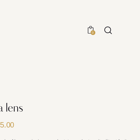
0
 lens
5.00