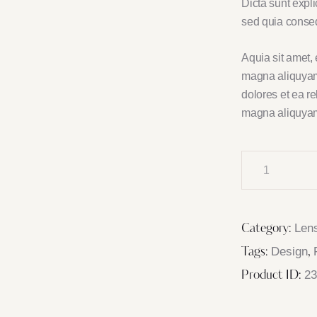
Dicta sunt expl
sed quia conse
Aquia sit amet,
magna aliquyam.
dolores et ea re
magna aliquyam. 
Len
Category:
Design
Tags:
,
2
Product ID: